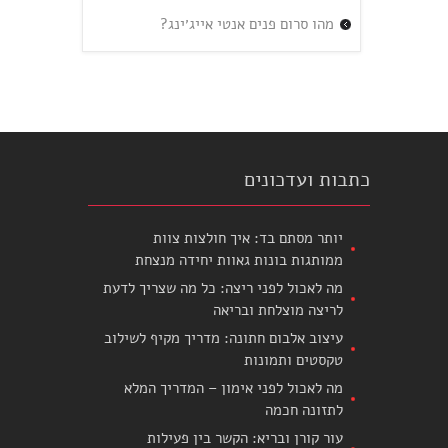
מהו סרום פנים אנטי אייג׳ינג?
כתבות ועדכונים
יותר מסתם בד: איך חולצות צוות
ממותגות בונות גאוות יחידה מנצחת
מה לאכול לפני ריצה: כל מה שצריך לדעת
לריצה מוצלחת ובריאה
עיצוב אלבום חתונה: מדריך מקיף לשילוב
טקסטים ותמונות
מה לאכול לפני אימון – המדריך המלא
לתזונה חכמה
עור קורן ובריא: הקשר בין פעילות