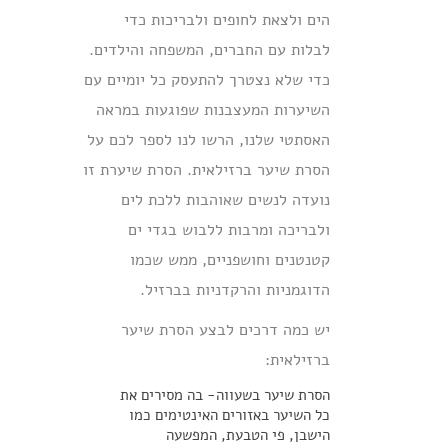
הים ולצאת לחופים ולבריכות כדי
לבלות עם החברים, המשפחה והילדים.
כדי שלא נצטרך להתעסק כל יומיים עם
השיערות המעצבנות שפוגעות במראה
האסתטי שלנו, הרשו לנו לספר לכם על
הסרת שיער ברזילאית. הסרת שיערת זו
נועדה לנשים שאוהבות ללכת לים
ולבריכה ומרבות ללבוש בגדי ים
קטנטנים וחושפניים, ממש שכמו
הדוגמניות והרקדניות בברזיל.
יש כמה דרכים לבצע הסרת שיער
ברזילאית:
הסרת שיער בשעווה- בה מסירים את
כל השיער באזורים האינטימים כמו
הישבן, פי הטבעת, המפשעה