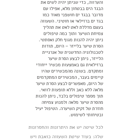
והערווה, כדי שניתן יהיה לשים את
הבגד הים בבטחון מלא, אפילו עם
מדובר בבגד ים חושפני מאוד כמו
בגד ים ברזילאי או חוטיני. השעווה
בעצם מדללת לאט לאט את תהליך
צמיחת השיער ותוך כמה טיפולים
ניתן יהיה להנות מגוף חלק ואסתטי.
הסרת שיער בלייזר – היום, תודות
לטכנולוגיה החדשנית של אנרגיית
הלייזר, ניתן לבצע הסרת שיער
ברזילאית גם באמצעות מכשיר ייחודי
ומתקדם. בשונה מהמכשירים שהיו
קיימים בעבר, המכשירים המתקדמים
של היום, מאפשרים לבצע הסרת שיער
מלאה ללא כאב וללא תופעות לוואי.
תוך מספר טיפולים בלבד, ניתן להנות
מהסרת שיער מלאה ולמנוע צמיחה
חוזרת של זקיק השיערה. הטיפול יעיל
ובטיחותי לשימוש.
לכל שיטה יש את היתרונות והחסרונות
שלה: בעוד שיטת השעווה כואבת ויש