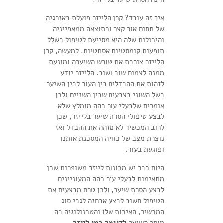
איך זה עובד? קרן הלייזר פועלת באנרגיה
של תחום אור קצר וכתוצאה ממאפייניה
והיכולות שלה היא מסייעת לטיפול בשלל
תופעות קומסטיות אסתטיות. למעשה, קרן
הלייזר צורבת את שורש השיערה ומונעת
ממנה לצמוח שוב ושוב. הלייזר יודע
לזהות את ההבדלים בין העור לבין השיער
בשל השוני בצבעים שבין השניים ולכן
אומרים שלבעלי עור כהה מומלץ שלא
לבצע טיפולי הסרת שיער בלייזר, שכן
לרוב המכשיר לא מזהה את ההבדל ואז
נוצרת מצב של כוויה המסכנת אותנו
ופוגעת בעור.
היום כבר יש מכונות לייזר משופרות שכן
מתאימות לבעלי עור כהה המעוניינים
לבצע הסרת שיער, ולכן טרם מבצעים את
הטיפול חשוב לבצע אבחנה לגבי סוג
המכשיר, האיכות שלו והטכנולוגיה בה
מוסר
השיער
לדוגמה כמו לייזר