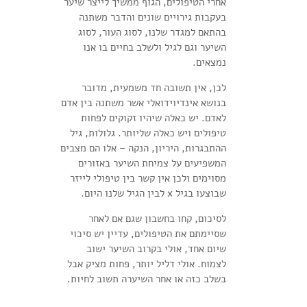
אחרי הטיפולים, הגוף ממשיך לייצר שיער
בעקבות גירויים שונים והדבר משתנה
בהתאם למגדר שלנו, לסוג העור, לסוג
השיער וגם לגיל ולשלב בחיים בו אנו
נמצאים.
לכן, אין תשובה חד משמעית, מדובר
בנושא אינדיוידואלי אשר משתנה בין אדם
לאדם. יש כאלה שיהיו זקוקים לפחות
טיפולים ויש כאלה שליותר. גלולות, גיל
ההתבגרות, היריון, הנקה – אלו הם מצבים
המשפיעים על צמיחת השיער באזורים
מסוימים ולכן אין קשר בין טיפולי לייזר
שבוצעו בגיל x לבין הגיל שלנו היום.
לסיכום, קחו בחשבון שגם אם לאחר
שסיימתם את הטיפולים, עדיין יש סיכוי
שיום אחד, אולי בקרוב השיער ישוב
לצמוח. אולי דליל יותר, פחות מציק אבל
בשלב כזה או אחר השיערה תשוב לחיות.