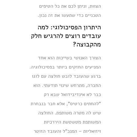
הצוות, וניתן לכם את כל הטיפים
הטכניים כדי שתעשו את זה נכון.
היתרון הפסיכולוגי: למה
עובדים רוצים להרגיש חלק
מהקבוצה?
הצורך האנושי בשייכות הוא אחד
המניעים החזקים ביותר בפסיכולוגיה.
ברגע שהעובד לובש חולצה עם לוגו
החברה, מתרחש שינוי תודעתי. הוא
כבר לא אינדיבידואל שבא רק
"להחתים כרטיס", אלא חבר בנבחרת
שיש לה מטרה משותפת. החולצה
המשותפת מטשטשת היררכיות
ויזואליות – המנכ"ל והעובד הזוטר