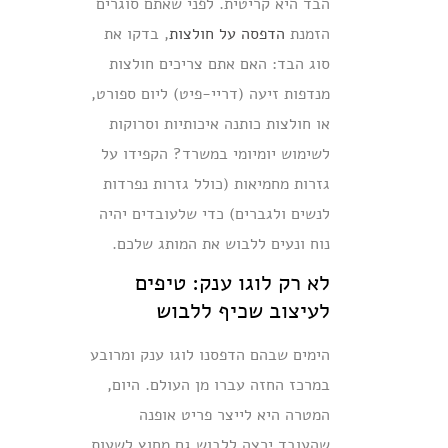
הבד היא קריטית. לפני שאתם סוגרים
הזמנת
הדפסה על חולצות
, בדקו את
סוג הבד: האם אתם צריכים חולצות
מנדפות זיעה (דריי-פיט) ליום ספורט,
או חולצות כותנה איכותיות וסרוקות
לשימוש יומיומי במשרד? הקפידו על
גזרות מחמיאות (כולל גזרות נפרדות
לנשים ולגברים) כדי שלעובדים יהיה
נוח ונעים ללבוש את המותג שלכם.
לא רק לוגו ענק: טיפים
לעיצוב שכיף ללבוש
הימים שבהם הדפסנו לוגו ענק ומרובע
במרכז החזה עברו מן העולם. היום,
המטרה היא לייצר פריט אופנה
שהעובד ירצה ללבוש גם מחוץ לשעות