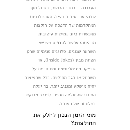
העבודה – בחדר הכושר, בטיול סוף
שבוע או בסיבוב בעיר. הטכנולוגיות
המתקדמות של הדפסה על חולצות
מאפשרות כיום גמישות עיצובית
מדהימה: אפשר להדפיס משפטי
השראה שנונים, סלוגנים פנימיים שרק
הצוות מבין (Inside Jokes), או
גרפיקה מינימליסטית ומתוחכמת על
השרוול או בגב החולצה. ככל שהעיצוב
יהיה מושקע ומגניב יותר, כך יעלה
הסיכוי שהחולצה תהפוך לפריט מבוקש
במלתחה של העובד.
מתי הזמן הנכון לחלק את
החולצות?