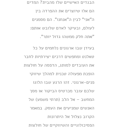
הבגדים האישיים שלו מהבית? המדים
הם אלו שיוצרים את ההפרדה בין
ה"אני" לבין ה"אנחנו". הם מסמנים
לעולם, ובעיקר לאדם שלובש אותם:
"אתה חלק ממשהו גדול יותר".
בעידן שבו ארגונים נלחמים על כל
טאלנט ומחפשים דרכים יצירתיות לחבר
את העובדים למותג, הדפסה על חולצות
הופכת מפעולה טכנית למהלך שיווקי
פנים-ארגוני. זהו הרגע שבו הלוגו
שלכם עובר מכרטיס הביקור או מסך
המחשב – אל הלב (תרתי משמע) של
האנשים שמניעים את העסק. במאמר
הקרוב נצלול אל היתרונות
הפסיכולוגיים והשיווקיים של חולצות