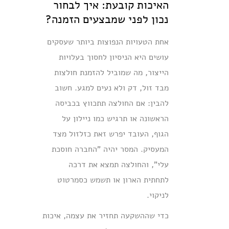
האיכות קובעת: איך לבחור
נכון לפני שמבצעים הזמנה?
אחת הטעויות הנפוצות ביותר שעסקים
עושים היא הניסיון לחסוך בעלויות
הייצור, מה שמוביל להזמנת חולצות
מבד זול, דק ולא נעים למגע. חשוב
להבין: אם החולצה תתכווץ בכביסה
הראשונה או תרגיש כמו ניילון על
הגוף, העובד יפרש זאת כזלזול מצד
המעסיק. המסר יהיה "החברה חוסכת
עלי", והחולצה תמצא את דרכה
לתחתית הארון או תשמש כסמרטוט
לניקוי.
כדי שההשקעה תחזיר את עצמה, איכות