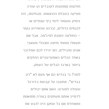
חולצות ממותגות לעובדים הן שורה
מעיקה בטבלת ההוצאות. מבחינתו, זהו
גימיק ששמור לימי כיף שנתיים או
לכנסים גדולים, וברגע שהאירוע נגמר
– החולצה הופכת לפיג'מה. אבל אם
תשאלו מומחי מיתוג ומנהלי משאבי
אנוש מובילים, הם יגידו לכם שמדובר
באחד הכלים האסטרטגיים החזקים
ביותר בארגז הכלים של העסק.
למה? כי בגדים הם אף פעם לא "רק
בגדים". תחשבו על קבוצת כדורגל
שעולה למגרש: האם אתם יכולים
לדמיין אותם משחקים בצורה מתואמת
ומאוחדת אם כל שחקן היה לובש את