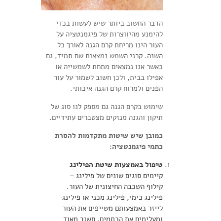
הדבר החשוב ביותר שיש לעשות בכדי
להימנע מהיווצרות של פיגמנטציה על
העור הינו מריחת קרם הגנה לאורך כל
השנה. קרני השמש נמצאות שם תמיד, גם
כאשר אנו נמצאים מתחת לשמשייה או
אפילו בבית, ולכן חשוב לשמור על עור
הפנים ולמרוח קרם הגנה איכותי.
שימוש בקרם הגנה גם מספק לנו סוג של
תיקון והגנה מנזקים מצטברים עתידיים.
כמובן שיש שיטות מתקדמות להסרת
כתמי פיגמנטציה:
טיפול באמצעות שיטת הפילינג
–
קיימים סוגים שונים של פילינג –
קילוף השכבה החיצונית של העור.
פילינג כימי, פילינג מכני או פילינג
לייזר באמצעותם משייפים את העור
ומעלימים את הכתמים. חשוב מאוד