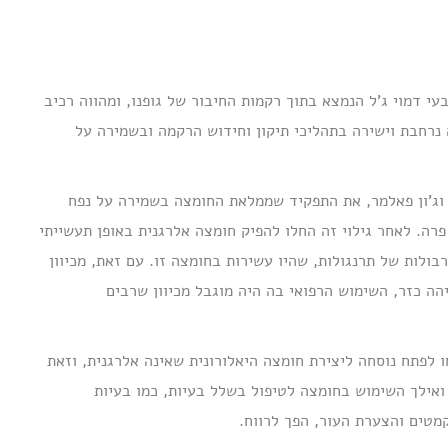
 דמוי ג'ל הנמצא בתוך רקמות החיבור של גופנו, ומהווה רכיב
 נרחבת וישירה בתהליכי תיקון וחידוש הרקמה ובשמירה על
קארל מייר וג'ון פאלמר, את התפקיד שממלאת החומצה בשמירה על נפח
פרה. לאחר גילוי זה החלו להפיק חומצה אלרגנית באופן תעשייתי
ולות של תרנגולות, שהיו עשירות בחומצה זו. עם זאת, מכיוון
הה כזר, השימוש הרפואי בה היה מוגבל מכיוון שרבים
לאחר שמדענים הצליחו לפתח נוסחה ליצירת חומצה היאלורונית שאינה אלרגנית, וזאת
אילך השימוש בחומצה לטיפול בשלל בעיות, כמו בעיות
בקמטים והצערת העור, הפך לרווח.