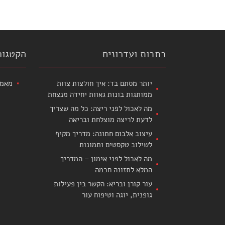
כתבות ועדכונים
הקטגור
יותר מסתם בד: איך חולצות צוות
מאמר
ממותגות בונות גאוות יחידה מנצחת
מה לאכול לפני ריצה: כל מה שצריך
לדעת לריצה מוצלחת ובריאה
עיצוב אלבום חתונה: מדריך מקיף
לשילוב טקסטים ותמונות
מה לאכול לפני אימון – המדריך
המלא לתזונה חכמה
עור קורן ובריא: הקשר בין פעילות
גופנית, יוגה וטיפוח עור