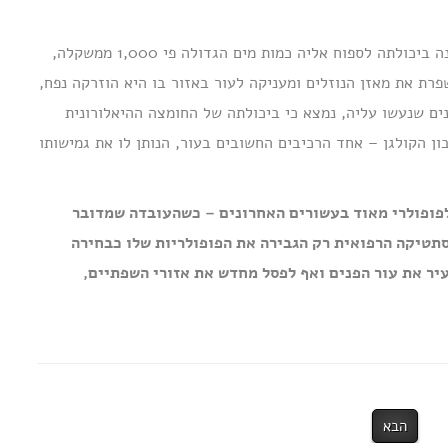
אחת מתכונותיה הבולטות של החומצה ההיאלורונית טמונה ביכולתה לספוח אליה כמות מים הגדולה פי 1,000 ממשקלה,
פרת את מאזן הנוזלים ומעניקה לעור באזור בו היא הוזרקה נפח,
ים שנעשו עליה, נמצא כי ביכולתה של החומצה ההיאלורונית
ן הקולגן – אחד הרכיבים החשובים בעור, הנותן לו את גמישותו
לפופולרי מאוד בעשורים האחרונים – כשהעובדה שמדובר
תטיקה הרפואית רק הגבירה את הפופולריות שלו כבחירה
ר את עור הפנים ואף לפסל מחדש את אזורי השפתיים,
הבא