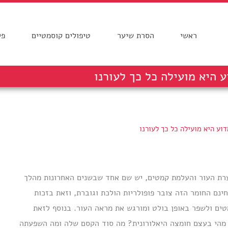
ראשי
הסרת שיער
טיפולים קוסמטיים
פי
 היא מועילה כל כך לעורנו
וע היא מועילה כל כך לעורנו
רת העור והעלמת קמטים, יש שם אחד שבשנים האחרונות מהלך
חינם החומר הזה צובר פופולריות הולכת וגוברת, וזאת בזכות
ים ולשפר באופן בולט ומורגש את מראה העור. בנוסף לזאת
ז מהי בעצם חומצה היאלורונית? מה סוד הקסם שלה ומה השפעתה