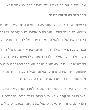
על עורנו? את כל זאת ועוד נסביר לכם במאמר הבא.
מהי חומצה היאלורונית
ראשית חשוב לדעת שהחומצה ההיאלורונית היא חומר טבעי
משמעותי בעור שלנו. חומצה היאלורונית מעורבת בצורה
ריכוז תקין של מולקולות מים בעור ועל לחותו הטבעית.
כבר בשנת 1934 גילו זוג חוקרים אמריקאים, 
העור ולחותו, והצליחו לבודד אותה לראשונה מעינה של 
לשימושים שונים, כשחומר הגלם העיקרי להפקתה היה כרב
שהחומר שהופק מאותן כרבולות הכיל חלבון חי שהגוף זי
מהמטופלים בו פיתחו אליה תגובה אלרגנית.
אך הכל השתנה, בשנות ה-2000 
באמצעות הפקתה שלא באמצעות בעלי חיים. מנקודה זו ו
מפרקים, ניתוחי עיניים, טיפול בפצעים, וכמובן טיפול 