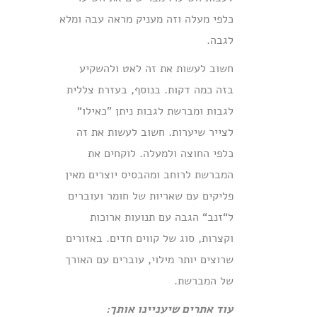
כלפי מעלה וזה מעניק מראה עבה ומלא
לגבה.
חשוב לעשות את זה לאט ולהשקיע
בזה כמה דקות. בנוסף, בעזרת צללית
לגבות ומברשת לגבות ניתן ”כאילו“
לצייר שיערות. חשוב לעשות את זה
כלפי החוצה ולמעלה. לוקחים את
המברשת לרוחב ומהבסיס יוצרים מאין
פליקים עם שאריות של חומר ועוברים
ל“זנב“ הגבה עם תנועות ארוכות
וקצרות, סוג של קווים חדים. באזורים
שרוצים יותר מילוי, עוברים עם האורך
של המברשת.
עוד אתרים שיעניינו אותך: