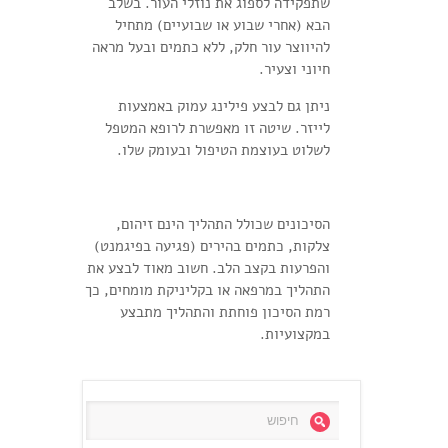
שתפקידה לספוג את נוזלי העור. בשלב
הבא (אחרי שבוע או שבועיים) מתחיל
להיווצר עור חלק, ללא כתמים ובעל מראה
חיוני וצעיר.
ניתן גם לבצע פילינג עמוק באמצעות
לייזר. שיטה זו מאפשרת לרופא המטפל
לשלוט בעוצמת הטיפול ובעומק שלו.
הסיכונים שכולל התהליך הינם זיהום,
צלקות, כתמים בהירים (פגיעה בפיגמנט)
והפרעות בקצב הלב. חשוב מאוד לבצע את
התהליך במרפאה או בקליניקת מומחים, כך
רמת הסיכון פוחתת והתהליך מתבצע
במקצועיות.