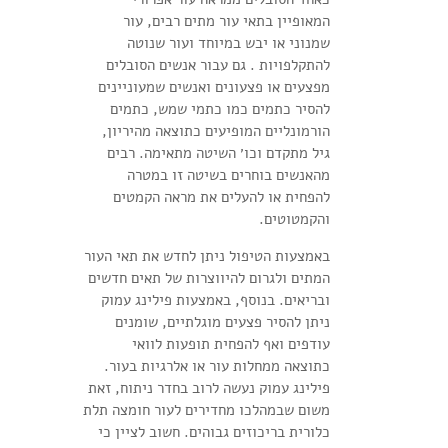
המאופיין בתאי עור מתים רבים, עור
שמנוני או יבש במיוחד ועור שנוטה
להתקלפויות . גם עבור אנשים הסובלים
מפצעים או פצעונים ואנשים שמעוניינים
להסיר כתמים כמו כתמי שמש, כתמים
הורמונליים המופיעים כתוצאה מהיריון,
גיל מתקדם וכו׳ השיטה מתאימה. רבים
מהאנשים בוחרים בשיטה זו במטרה
להפחית או להעלים את מראה הקמטים
והקמטוטים.
באמצעות הטיפול ניתן לחדש את תאי העור
המתים ולגרום להיווצרות של תאים חדשים
ובריאים. בנוסף, באמצעות פילינג עמוק
ניתן להסיר פצעים מוגלתיים, שומנים
עודפים ואף להפחית תופעות לוואי
כתוצאה ממחלות עור או אלרגיות בעור.
פילינג עמוק נעשה לרוב בחדר ניתוח, זאת
משום שבמהלכו מחדירים לעור חומצה תלת
כלורית בריכוזים גבוהים. חשוב לציין כי