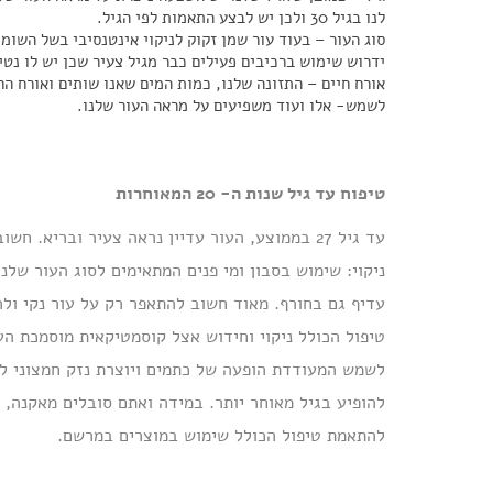
לנו בגיל 30 ולכן יש לבצע התאמות לפי הגיל.
סוג העור – בעוד עור שמן זקוק לניקוי אינטנסיבי בשל השומן
ידרוש שימוש ברכיבים פעילים כבר מגיל צעיר שכן יש לו נטי
אורח חיים – התזונה שלנו, כמות המים שאנו שותים ואורח הח
לשמש- אלו ועוד משפיעים על מראה העור שלנו.
טיפוח עד גיל שנות ה- 20 המאוחרות
עד גיל 27 בממוצע, העור עדיין נראה צעיר ובריא
ניקוי: שימוש בסבון ומי פנים המתאימים לסוג העור שלנ
טיפול הכולל ניקוי וחידוש אצל קוסמטיקאית מוסמכת ה
לשמש המעודדת הופעה של כתמים ויוצרת נזק חמצוני לע
להופיע בגיל מאוחר יותר. במידה ואתם סובלים מאקנה,
להתאמת טיפול הכולל שימוש במוצרים במרשם.