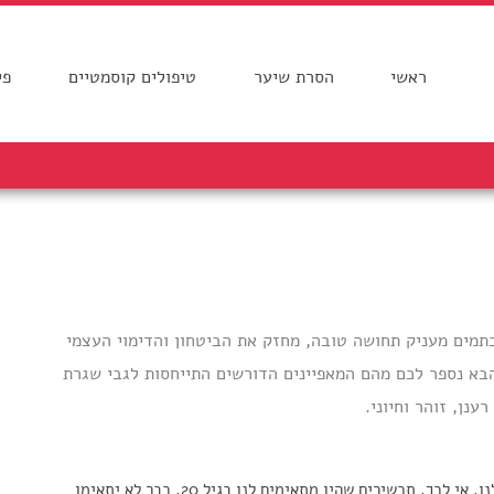
ראשי
הסרת שיער
טיפולים קוסמטיים
פי
כתמים מעניק תחושה טובה, מחזק את הביטחון והדימוי העצמי
הבא נספר לכם מהם המאפיינים הדורשים התייחסות לגבי שגרת
נן, זוהר וחיוני.
גיל – כמובן שלגיל שלנו יש השפעה ניכרת על מראה העור שלנו. אי לכך, תכשירים שהיו מתאימים לנו בגיל 20, כבר לא יתאימו