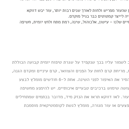
 שהעור מפריש ולחות לאורך שנים רבות יותר, עור יבש דווקא
יה לייצר קמטוטים כבר בגיל מוקדם.
יים שלנו – עישון, אלכוהול, שינה, רמת מתח ולחץ יומית, חשיפה
. חשוב לשמור עליו בכך שנקפיד על שגרת טיפוח יומית קבועה הכוללת
ו, מריחת קרם לחות על הפנים והצוואר, קרם עיניים ומקדם הגנה,
עדיף גם בחורף. מאוד חשוב להתאפר רק על עור נקי ולהסיר את האיפור לפני השינה. אחת ל-6 חודשים מומלץ לבצע
עושה שימוש ברכיבים טבעיים איכותיים. יש להימנע מחשיפה
ור. לאו דווקא תראו את הנזק מיד, מדובר בכתמים שמתחילים
 פצעים או עור מגורה, מומלץ לגשת לקוסמטיקאית מוסמכת