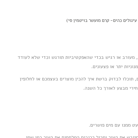
עיגולים כהים- קרם מועשר בויטמין סי)
 מעורב או רגיש בכדי שהאפקטיביות תורגש וכדי שלא לעודד
נוניות יתר או פצעונים.
, תוכלו לבדוק ברשת איך להכין מוצרים בעצמכם או לחלופין
ירי מבצע לאורך כל השנה.
ט ממנו עם מים פושרים.
ייבש את העור ומכיל רכיבים המלחחים את העור כמו שמן