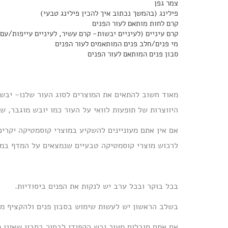
צמר גפן
פילינג (בהמשך נכתוב איך להכין פילינג טבעי)
קרם לחות מותאם לעור הפנים
קרם עיניים (לעיניים יבשות- קרם עשיר, לעיניים עייפות/עם 
מי פנים/חלב פנים המותאמים לעור הפנים
סבון פנים המותאם לעור הפנים
מאוד חשוב להתאים את המוצרים לסוג העור שלנו- יבש,
היווצרות של תופעות לוואי על העור כמו יובש מוגבר, שמ
אם אין אתם מעוניינים להשקיע במוצרי קוסמטיקה יקרים
לרכוש מוצרי קוסמטיקה טבעיים שנמצאים על המדף במח
בכל בוקר ובכל ערב יש לנקות את הפנים ביסודיות.
בשלב הראשון יש לעשות שימוש בסבון פנים ולהקציף מע
אם אתם סובלים מעור יבש הקפידו לבחור בסבון שאינו מ