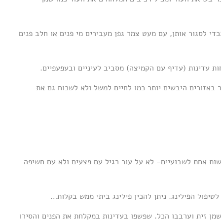
כדי לסגור אותן, עם מעט צמר גפן מעבירים מי פנים או חלב פנים
ות עדינות (עדיף עם הקמיצה) מסביב לעיניים ובעפעפיים.
 באזורים היבשים יותר כמו לחיים למשל ולא לשכוח גם את
ות אחת לשבועיים- לא על עור רגיל עם פצעים ולא עם חשיפה
יפול הפילינג. ניתן להכין פילינג ביתי ממש בקלות…
 או בכוס 2 כפות דבש, כף סוכר, 2 כפיות שמן זית וערבבו הכל. שפשפו בעדינות במקלחת את הפנים והסירו