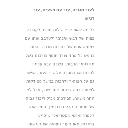
לעור מגורה, עור עם פצעים, עור
רגיש
כל מה שאת צריכה לעשות זה לקחת 2
כפות של דבש איכותי ולערבב אותו עם
כמוסה אחת של כורכום מרוכז. היום
כמעט כל אחד צורך תוסף כורכום בשל
סגולותיו הרבות. בשלב הבא עלייך
למרוח את המסכה על גבי העור, אפשר
גם על הצוואר ולחכות במשך 20 דקות
לפחות. כמה שיותר יותר טוב, אבל לא
יותר משעה. הכורכום מכיל ריכוז גבוה
של חומר הנקרא כורכומין, חומר אנטי
דלקתי ואנטי בקטריאלי שיסייע
בחידוש תאי העור ויפחית את רגישות