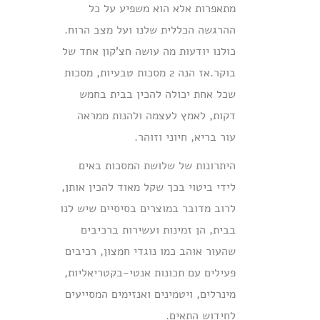
מתאפרות אלא הוא משפיע על כל
ההרגשה הכללית שלנו ועל מצב הרוח.
כולנו יודעות מה עושה חצ’קון אחד של
בוקר.אז הנה 2 מסכות טבעיות, מסכות
שכל אחת יכולה להכין בבית בחמש
דקות, לאמץ לעצמה ולהנות ממראה
עור בריא, חיוני וזוהר.
היתרונות של שלושת המסכות באים
לידי ביטוי בכך שקל מאוד להכין אותן,
לרוב מדובר במוצרים בסיסיים שיש לנו
בבית, הן זמינות ועשירות ברכיבים
שהעור אוהב כמו נוגדי חמצון, רכיבים
פעילים עם תכונות אנטי-בקטריאליות,
מינרלים, ויטמינים ואנזימים המסייעים
לחידוש התאים.